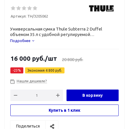
Артикул:
TH/3205062
Универсальная сумка Thule Subterra 2 Duffel
объемом 35 л с удобной регулируемой
конструкцией.
Подробнее
16 000
руб.
/шт
20 800
руб.
-
23
%
Экономия
4 800
руб.
Нашли дешевле?
В корзину
Купить в 1 клик
Поделиться