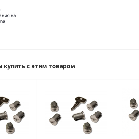
я
ния на
ma
 купить с этим товаром