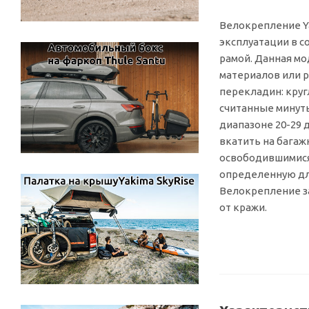
Велокрепление Ya
эксплуатации в с
рамой. Данная м
материалов или р
перекладин: круг
считанные минуты
диапазоне 20-29 
вкатить на багаж
освободившимися
определенную дл
Велокрепление з
от кражи.