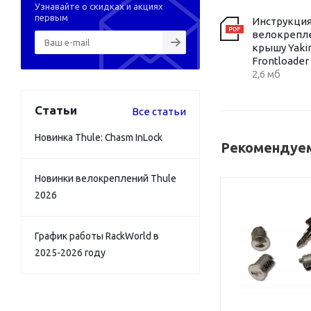
Узнавайте о скидках и акциях
первым
Инструкци
велокрепле
крышу Yaki
Frontloader
2,6 мб
Статьи
Все статьи
Новинка Thule: Chasm InLock
Рекомендуем
Новинки велокреплений Thule
2026
График работы RackWorld в
2025-2026 году