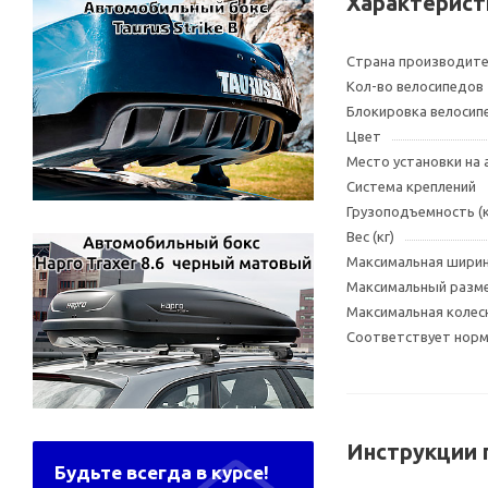
Характерист
Страна производит
Кол-во велосипедов
Блокировка велосип
Цвет
Место установки на
Система креплений
Грузоподъемность (к
Вес (кг)
Максимальная шири
Максимальный разме
Максимальная колесн
Соответствует норма
Инструкции 
Будьте всегда в курсе!