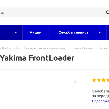
Акции
Служба сервиса
и RackWorld
-
Велокрепление на крышу автомобиля в Москве
-
Велокр
Yakima FrontLoader
Велобага
за перед
рам.
Подробне