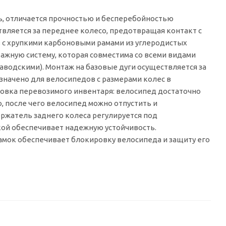
ь, отличается прочностью и бесперебойностью
твляется за переднее колесо, предотвращая контакт с
 с хрупкими карбоновыми рамами из углеродистых
жную систему, которая совместима со всеми видами
водскими). Монтаж на базовые дуги осуществляется за
начено для велосипедов с размерами колес в
новка перевозимого инвентаря: велосипед достаточно
, после чего велосипед можно отпустить и
жатель заднего колеса регулируется под
кой обеспечивает надежную устойчивость.
амок обеспечивает блокировку велосипеда и защиту его