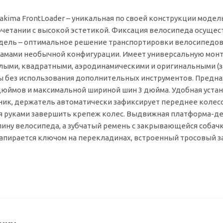
kima FrontLoader – уникальная по своей конструкции модел
очетании с высокой эстетикой. Фиксация велосипеда осущес
одель – оптимальное решение транспортировки велосипедов
амами необычной конфигурации. Имеет универсальную монта
лыми, квадратными, аэродинамическими и оригинальными (за
 без использования дополнительных инструментов. Предназ
дюймов и максимальной шириной шин 3 дюйма. Удобная уста
ник, держатель автоматически зафиксирует переднее колесо
 руками завершить крепеж колес. Выдвижная платформа-дер
ину велосипеда, а зубчатый ремень с закрывающейся собач
апирается ключом на перекладинах, встроенный тросовый з