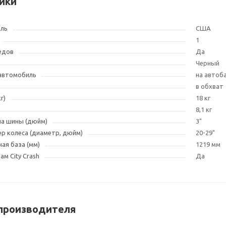
ики
ель
США
1
едов
Да
Черный
 автомобиль
на автоб
в обхват
г)
18 кг
8,1 кг
на шины (дюйм)
3"
р колеса (диаметр, дюйм)
20-29"
ая база (мм)
1219 мм
м City Crash
Да
производителя