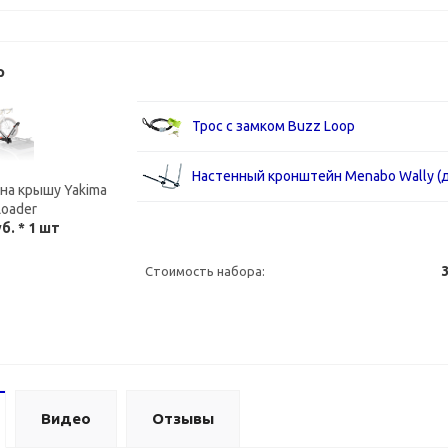
р
Трос с замком Buzz Loop
Настенный кронштейн Menabo Wally (д
на крышу Yakima
Loader
уб.
* 1 шт
3
Стоимость набора:
Видео
Отзывы