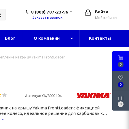
8 (800) 707-23-96
Войти
Заказать звонок
Мой кабинет
Блог
О компании
Контакты
епление на крышу Yakima FrontLoader
0
0
Артикул:
YA/8002104
0
жник на крышу Yakima FrontLoader с фиксацией
нее колесо, идеальное решение для карбоновых
е