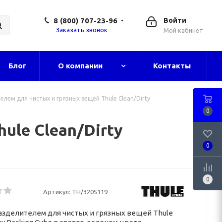
8 (800) 707-23-96
Войти
Заказать звонок
Мой кабинет
Блог
О компании
Контакты
елем для чистых и грязных вещей Thule Clean/Dirty
0
ule Clean/Dirty
0
0
Артикул:
TH/3205119
разделителем для чистых и грязных вещей Thule