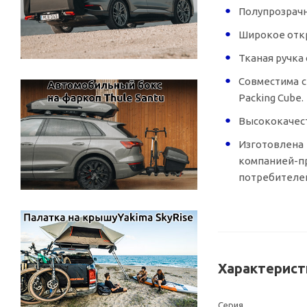
Полупрозрачн
Широкое откр
Тканая ручка
Совместима с
Packing Cube.
Высококаче
Изготовлена 
компанией-п
потребителе
Характерист
Серия