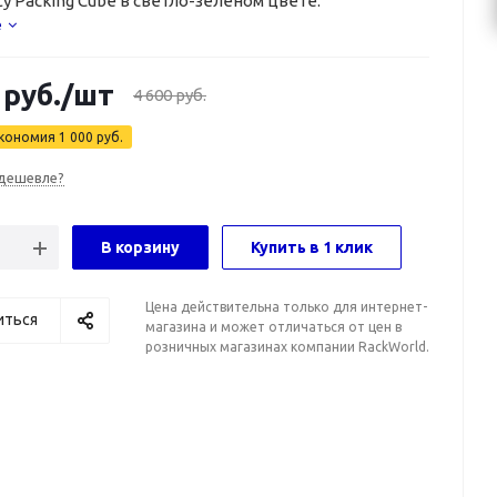
ty Packing Cube в светло-зеленом цвете.
е
руб.
/шт
4 600
руб.
кономия
1 000
руб.
дешевле?
В корзину
Купить в 1 клик
Цена действительна только для интернет-
иться
магазина и может отличаться от цен в
розничных магазинах компании RackWorld.