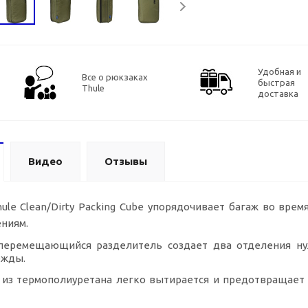
Удобная и
Все о рюкзаках
быстрая
Thule
доставка
Видео
Отзывы
ule Clean/Dirty Packing Cube упорядочивает багаж во вре
ениям.
перемещающийся разделитель создает два отделения ну
ежды.
из термополиуретана легко вытирается и предотвращает п