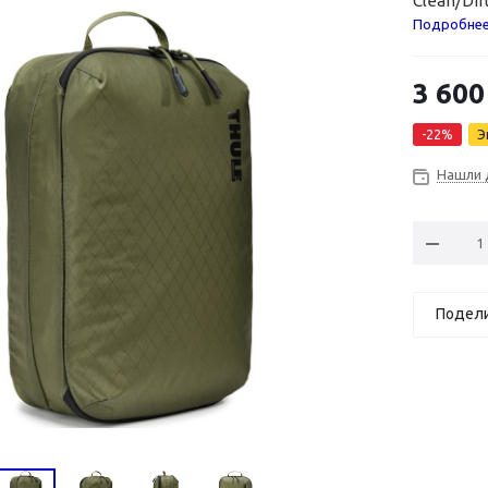
Clean/Dir
Подробне
3 600
-
22
%
Э
Нашли 
Подел