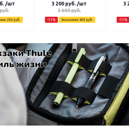
б.
/шт
3 200
руб.
/шт
3 
руб.
3 600
руб.
мия
200
руб.
-
11
%
Экономия
400
руб.
-
11
%