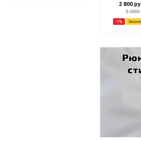
2 800
ру
3 000
-
7
%
Эконо