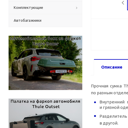
Комплектующие
Автобагажники
Описание
Прочная сумка Th
по разным отдел
Внутренний 
и грязной од
Разделитель 
в другой.