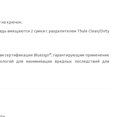
 на крючок.
дь вмещаются 2 сумки с разделителем Thule Clean/Dirty
®
ам сертификации Bluesign
, гарантирующим применение
логий для минимизации вредных последствий для
ube