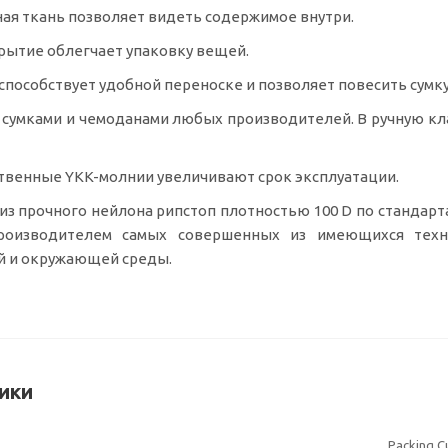
ая ткань позволяет видеть содержимое внутри.
ытие облегчает упаковку вещей.
 способствует удобной переноске и позволяет повесить сумку
 сумками и чемоданами любых производителей. В ручную кла
ственные
YKK-молнии
увеличивают срок эксплуатации.
из прочного нейлона рипстоп плотностью 100 D по стандарт
роизводителем
самых совершенных из имеющихся техно
й и окружающей среды.
ики
Packing C