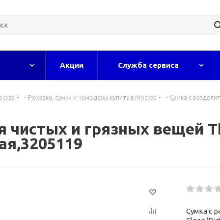
Акции
Служба сервиса
оскве
-
Рюкзаки, сумки и чемоданы купить в Москве
-
Сумка с разделит
 чистых и грязных вещей Th
ая,3205119
Сумка с 