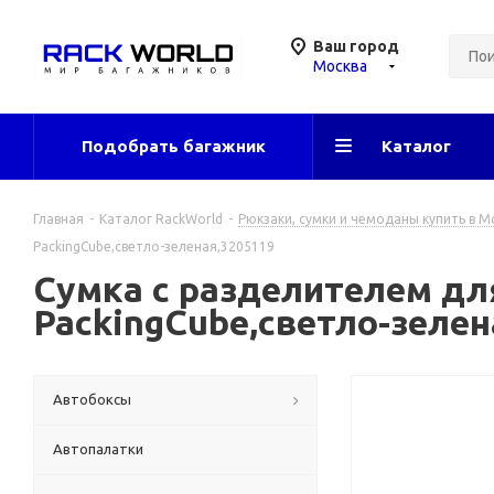
Ваш город
Москва
Подобрать багажник
Каталог
Главная
-
Каталог RackWorld
-
Рюкзаки, сумки и чемоданы купить в М
PackingCube,светло-зеленая,3205119
Сумка с разделителем для
PackingCube,светло-зелен
Автобоксы
Автопалатки