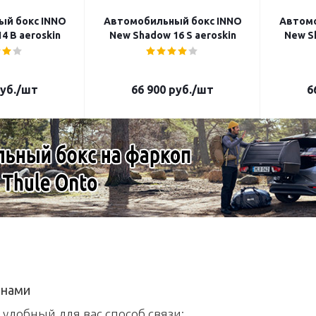
й бокс INNO
Автомобильный бокс INNO
Автомо
4 B aeroskin
New Shadow 16 S aeroskin
New S
уб.
/шт
66 900
руб.
/шт
6
 нами
 удобный для вас способ связи: