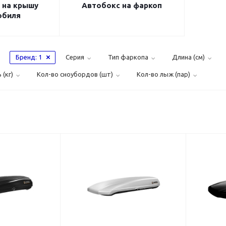
 на крышу
Автобокс на фаркоп
обиля
Бренд
: 1
Серия
Тип фаркопа
Длина (см)
(кг)
Кол-во сноубордов (шт)
Кол-во лыж (пар)