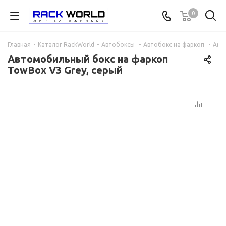
0
Главная
-
Каталог RackWorld
-
Автобоксы
-
Автобокс на фаркоп
-
Авт
Автомобильный бокс на фаркоп
TowBox V3 Grey, серый