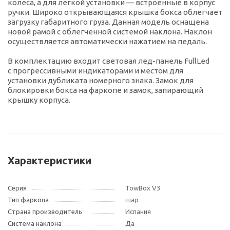
колеса, а для легкой установки — встроенные в корпус
ручки. Широко открывающаяся крышка бокса облегчает
загрузку габаритного груза. Данная модель оснащена
новой рамой с облегченной системой наклона. Наклон
осуществляется автоматически нажатием на педаль.
В комплектацию входит световая
лед-панель
FullLed
с прогрессивными индикаторами и местом для
установки дубликата номерного знака. Замок для
блокировки бокса на фаркопе и замок, запирающий
крышку корпуса.
Характеристики
Серия
TowBox V3
Тип фаркопа
шар
Страна производитель
Испания
Система наклона
Да