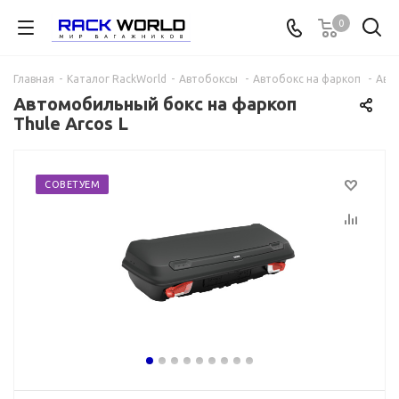
0
Главная
-
Каталог RackWorld
-
Автобоксы
-
Автобокс на фаркоп
-
Авто
Автомобильный бокс на фаркоп
Thule Arcos L
СОВЕТУЕМ