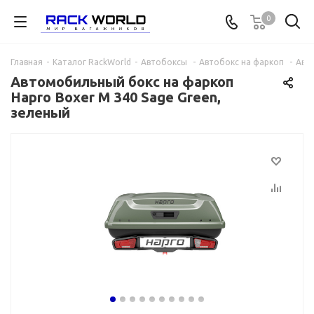
0
Главная
-
Каталог RackWorld
-
Автобоксы
-
Автобокс на фаркоп
-
Авто
Автомобильный бокс на фаркоп
Hapro Boxer M 340 Sage Green,
зеленый