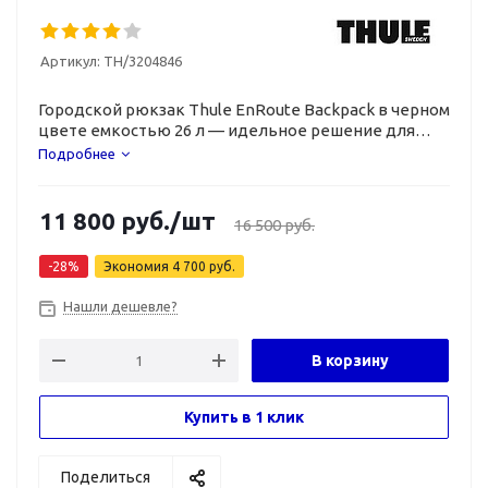
Артикул:
TH/3204846
Городской рюкзак Thule EnRoute Backpack в черном
цвете емкостью 26 л — идельное решение для
работы и отдыха.
Подробнее
11 800
руб.
/шт
16 500
руб.
-
28
%
Экономия
4 700
руб.
Нашли дешевле?
В корзину
Купить в 1 клик
Поделиться