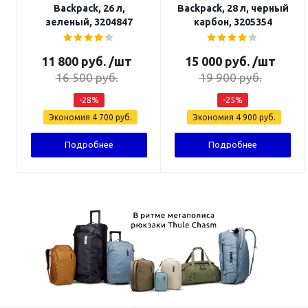
Backpack, 26 л,
Backpack, 28 л, черный
зеленый, 3204847
карбон, 3205354
11 800
руб.
/шт
15 000
руб.
/шт
16 500
руб.
19 900
руб.
-
28
%
-
25
%
Экономия
4 700
руб.
Экономия
4 900
руб.
Подробнее
Подробнее