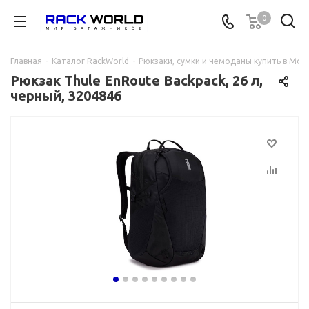
0
Главная
-
Каталог RackWorld
-
Рюкзаки, сумки и чемоданы купить в Мос
Рюкзак Thule EnRoute Backpack, 26 л,
черный, 3204846