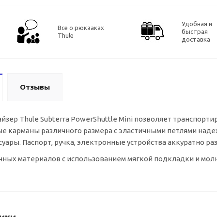
Удобная и
Все о рюкзаках
быстрая
Thule
доставка
Отзывы
зер Thule Subterra PowerShuttle Mini позволяет транспорти
е карманы различного размера с эластичными петлями наде
уары. Паспорт, ручка, электронные устройства аккуратно ра
чных материалов с использованием мягкой подкладки и мол