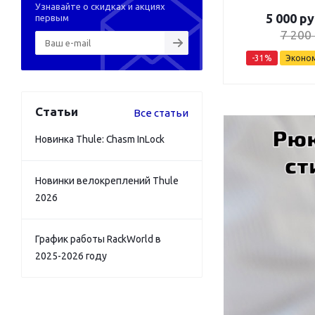
Узнавайте о скидках и акциях
5 000
ру
первым
7 200
-
31
%
Эконо
Статьи
Все статьи
Новинка Thule: Chasm InLock
Новинки велокреплений Thule
2026
График работы RackWorld в
2025-2026 году