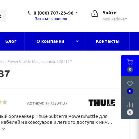
8 (800) 707-23-96
Войти
Заказать звонок
Мой кабинет
Блог
О компании
Контакты
erra PowerShuttle Mini, черный, 3204137
0
37
0
Артикул:
TH/3204137
0
ый органайзер Thule Subterra PowerShuttle для
 кабелей и аксессуаров и легкого доступа к ним
е