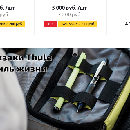
б.
/шт
5 000
руб.
/шт
руб.
7 200
руб.
4 
мия
2 200
руб.
-
31
%
Экономия
2 200
руб.