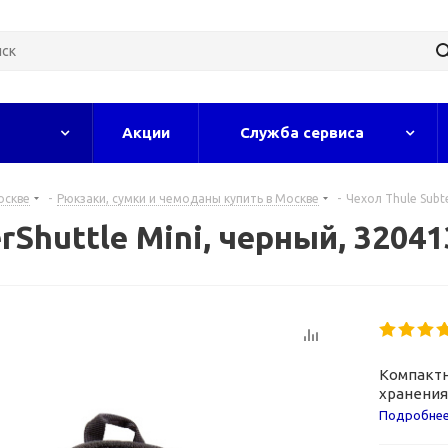
Акции
Служба сервиса
оскве
-
Рюкзаки, сумки и чемоданы купить в Москве
-
Чехол Thule Subt
rShuttle Mini, черный, 32041
Компактн
хранения
в дороге.
Подробне