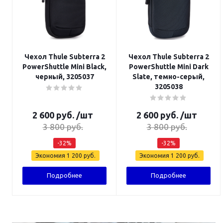
Чехол Thule Subterra 2
Чехол Thule Subterra 2
PowerShuttle Mini Black,
PowerShuttle Mini Dark
черный, 3205037
Slate, темно-серый,
3205038
2 600
руб.
/шт
2 600
руб.
/шт
3 800
руб.
3 800
руб.
-
32
%
-
32
%
Экономия
1 200
руб.
Экономия
1 200
руб.
Подробнее
Подробнее