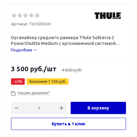
Артикул:
TH/3205041
Органайзер среднего размера Thule Subterra 2
PowerShuttle Medium с эргономичной системой
хранения зарядных устройств, шнуров.
Подробнее
3 500
руб.
/шт
4 600
руб.
-
24
%
Экономия
1 100
руб.
Нашли дешевле?
В корзину
Купить в 1 клик