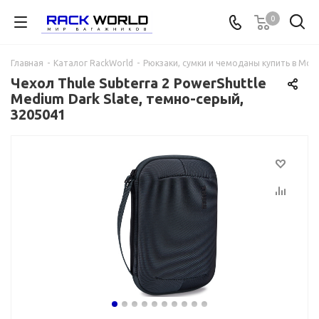
0
Главная
-
Каталог RackWorld
-
Рюкзаки, сумки и чемоданы купить в Мос
Чехол Thule Subterra 2 PowerShuttle
Medium Dark Slate, темно-серый,
3205041