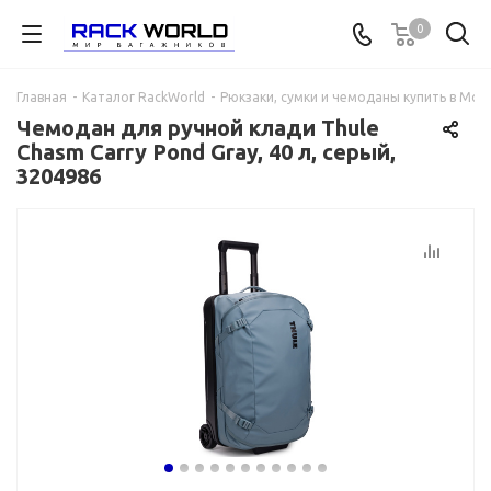
0
Главная
-
Каталог RackWorld
-
Рюкзаки, сумки и чемоданы купить в Мос
Чемодан для ручной клади Thule
Chasm Carry Pond Gray, 40 л, серый,
3204986