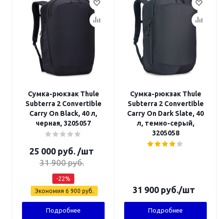
Сумка-рюкзак Thule
Сумка-рюкзак Thule
Subterra 2 Convertible
Subterra 2 Convertible
Carry On Black, 40 л,
Carry On Dark Slate, 40
черная, 3205057
л, темно-серый,
3205058
25 000
руб.
/шт
31 900
руб.
-
22
%
31 900
руб.
/шт
Экономия
6 900
руб.
Подробнее
Подробнее