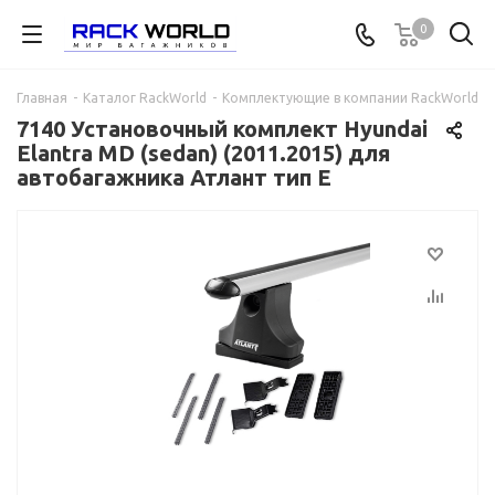
0
Главная
-
Каталог RackWorld
-
Комплектующие в компании RackWorld
-
7140 Установочный комплект Hyundai
Elantra MD (sedan) (2011.2015) для
автобагажника Атлант тип E