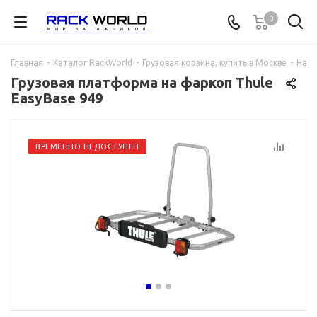
0
Главная
-
Каталог RackWorld
-
Грузовая корзина, купить в Москве
-
На ф
Грузовая платформа на фаркоп Thule
EasyBase 949
ВРЕМЕННО НЕДОСТУПЕН