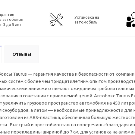
арантия
Установка на
а автобоксы
автомобиль
т 3 до 5 лет
Отзывы
ксы Taurus — гарантия качества и безопасности от компани
ных систем с более чем тридцатилетним опытом производст
инамическими линиями отвечают ожиданиям требовательных 
зования в сочетании с приемлемой ценой. Автобокс Taurus E
 увеличить грузовое пространство автомобиля на 450 литро
 4 сноубордов, а летом — необходимые принадлежности для к
изготовлен из
ABS-пластика
, обеспечивая большую жесткость
сти. Быстрый и простой монтаж на поперечины благодаря инн
льные перекладины шириной до 7 см, для установка на алю