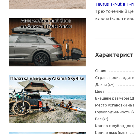
Taurus
T-Nut
в
Т-
Трехточечный це
ключа (ключ нево
Характерист
Серия
Страна производит
Длина (см)
Цвет
Внешние размеры (
Место установки на
Грузоподъемность (к
Вес (кг)
Кол-во сноубордов 
Кол-во лыж (пар)