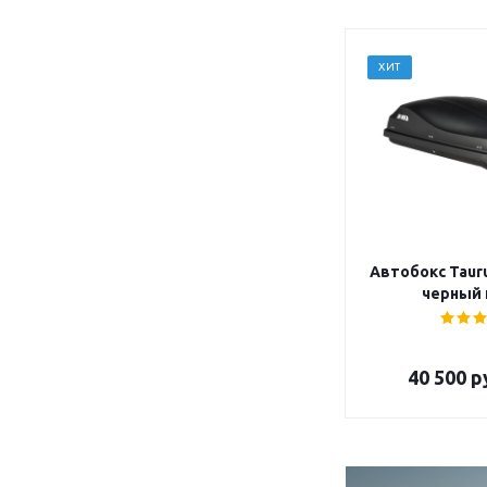
ХИТ
Автобокс Tauru
черный 
40 500
р