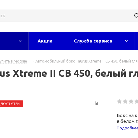
Акции
Служба сервиса
упить в Москве
-
Автомобильный бокс Taurus Xtreme II CB 450, белый гл
s Xtreme II CB 450, белый г
ЕДОСТУПЕН
Бокс на 
в белом 
Подробне