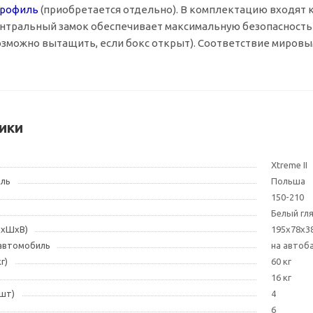
профиль
(приобретается отдельно). В комплектацию входят 
нтральный замок обеспечивает максимальную безопасность 
зможно вытащить, если бокс открыт). Соответствие мировым
ики
Xtreme II
ель
Польша
150-210
Белый гл
ДxШxВ)
195х78х3
 автомобиль
на автоб
г)
60 кг
16 кг
(шт)
4
6