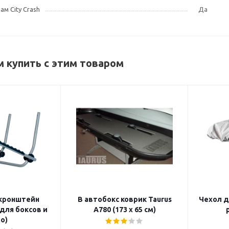
м City Crash
Да
 купить с этим товаром
кронштейн
B автобокс коврик Taurus
Чехол д
(для боксов и
А780 (173 х 65 см)
о)