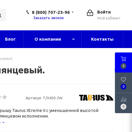
8 (800) 707-23-96
Войти
Заказать звонок
Мой кабинет
Блог
О компании
Контакты
янцевый.
0
лянцевый.
0
Артикул:
Т/X450-2W
0
крышу Taurus Xtreme II с уменьшенной высотой
глянцевом исполнении.
е