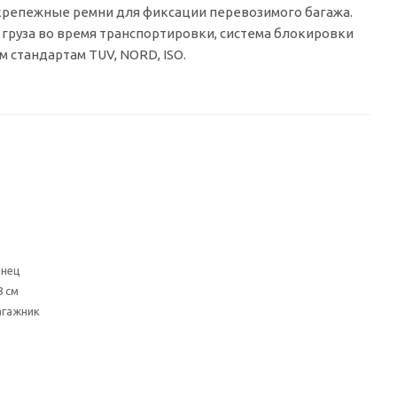
крепежные ремни для фиксации перевозимого багажа.
груза во время транспортировки, система блокировки
 стандартам TUV, NORD, ISO.
янец
8 см
агажник