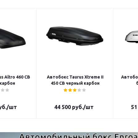
s Altro 460 CB
Автобокс Taurus Xtreme II
Автобок
карбон
450 CB черный карбон
уб.
/шт
44 500
руб.
/шт
51