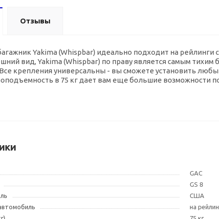
Отзывы
ажник Yakima (Whispbar) идеально подходит на рейлинги с пр
ний вид, Yakima (Whispbar) по праву является самым тихим 
 Все крепления универсальны - вы сможете установить любы
зоподъемность в 75 кг дает вам еще большие возможности по
ики
GAC
GS 8
ель
США
 автомобиль
на рейлин
г)
75 кг