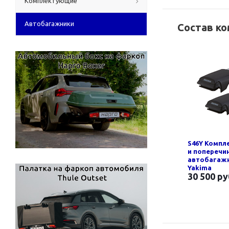
Комплектующие
Автобагажники
Состав к
S46Y Компл
и поперечи
автобагаж
Yakima
30 500 ру