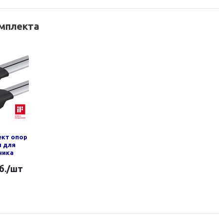
омплекта
ект опор
н для
ника
б.
/шт