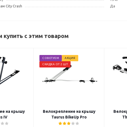
м City Crash
Да
 купить с этим товаром
СОВЕТУЕМ
АКЦИЯ
СКИДКА ОТ 2 ШТ
ие на крышу
Велокрепление на крышу
Велок
s IV
Taurus BikeUp Pro
Th