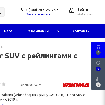
8 (800) 707-23-96
Войти
Заказать звонок
Мой кабинет
Блог
О компании
Контакты
 г.
0
r SUV с рейлингами с
0
Артикул:
S46Y
0
Yakima (Whispbar) на крышу GAC GS 8, 5 Door SUV с
и с 2019 г.
е