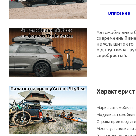
Описание
Автомобильный баг
современный внеш
не услышите его!
А допустимая гру
серебристый.
Характерист
Марка автомобиля
Модель автомобиля
Страна производит
Место установки на
Грузоподъемность (к