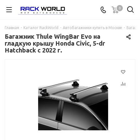
0
Главная
-
Каталог RackWorld
-
Автобагажники купить в Москве
-
Багажни
Багажник Thule WingBar Evo на
гладкую крышу Honda Civic, 5-dr
Hatchback с 2022 г.