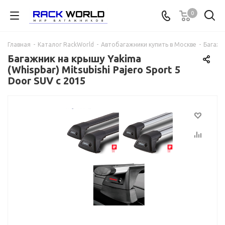
0
Главная
-
Каталог RackWorld
-
Автобагажники купить в Москве
-
Багажни
Багажник на крышу Yakima
(Whispbar) Mitsubishi Pajero Sport 5
Door SUV с 2015