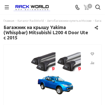
0
Главная
-
Каталог RackWorld
-
Автобагажники купить в Москве
-
Багажни
Багажник на крышу Yakima
(Whispbar) Mitsubishi L200 4 Door Ute
с 2015