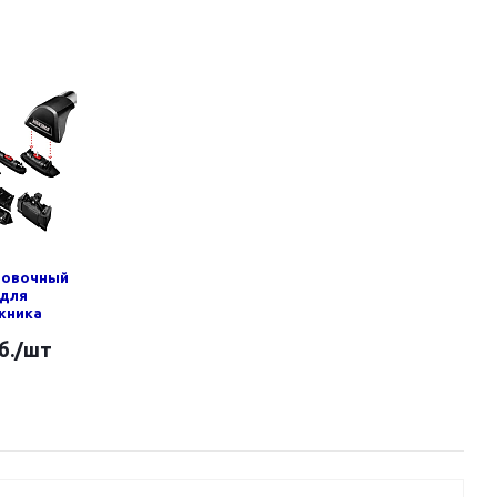
новочный
 для
жника
б.
/шт