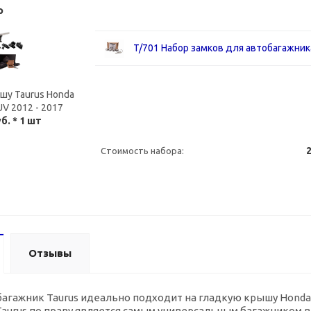
р
T/701 Набор замков для автобагажник
шу Taurus Honda
UV 2012 - 2017
уб.
* 1 шт
2
Стоимость набора:
Отзывы
гажник Taurus идеально подходит на гладкую крышу Honda C
aurus по праву является самым универсальным багажником в 