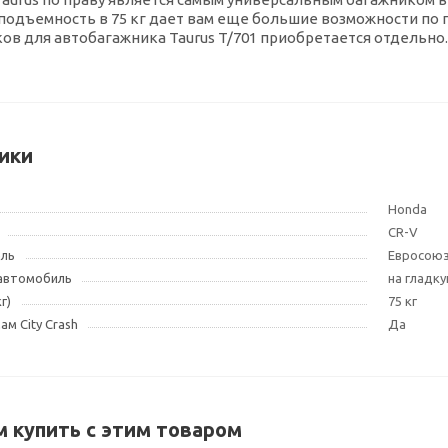
подъемность в 75 кг дает вам еще большие возможности по 
ков для автобагажника Taurus T/701 приобретается отдельно.
ики
Honda
CR-V
ель
Евросою
 автомобиль
на гладк
г)
75 кг
м City Crash
Да
 купить с этим товаром