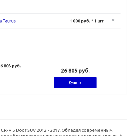
а Taurus
1 000 руб. * 1 шт
6 805 руб.
26 805 руб.
Купить
R-V 5 Door SUV 2012 - 2017. Обладая современным
мире благодаря одному виду опор на все типы крыш. А