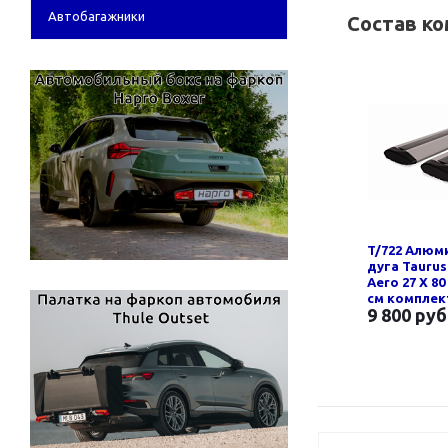
Автобагажники
Состав к
T/722 Алюм
дуга Taurus
Aero 27 Х 80
см компле
9 800 руб