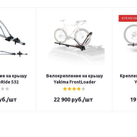
ВРЕМЕНН
ие на крышу
Велокрепление на крышу
Крепле
eRide 532
Yakima FrontLoader
Y
уб.
/шт
22 900
руб.
/шт
19