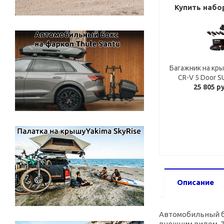
Купить набо
Багажник на кры
CR-V 5 Door S
25 805 р
Описание
Автомобильный ба
внешним видом, T