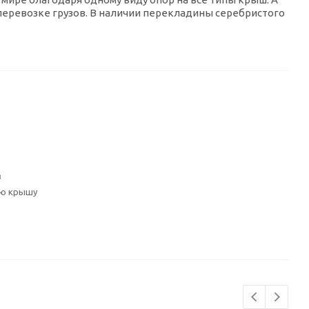
перевозке грузов. В наличии перекладины серебристого
з
ую крышу