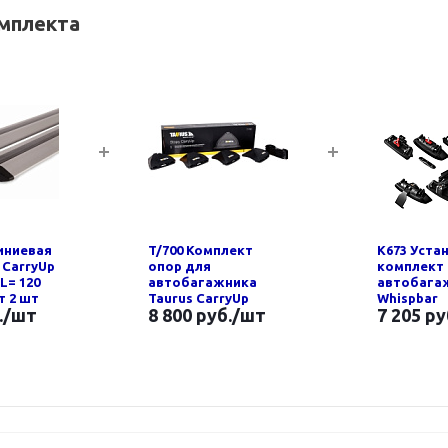
омплекта
иниевая
T/700 Комплект
K673 Уста
 CarryUp
опор для
комплект
 L= 120
автобагажника
автобага
кт 2 шт
Taurus CarryUp
Whispbar
.
/шт
8 800 руб.
/шт
7 205 ру