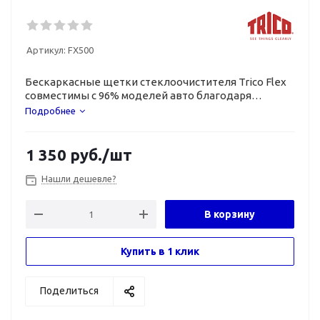
Артикул:
FX500
Бескаркасные щетки стеклоочистителя Trico Flex
совместимы с 96% моделей авто благодаря
универсальному типу крепления.
Подробнее
1 350
руб.
/шт
Нашли дешевле?
В корзину
Купить в 1 клик
Поделиться