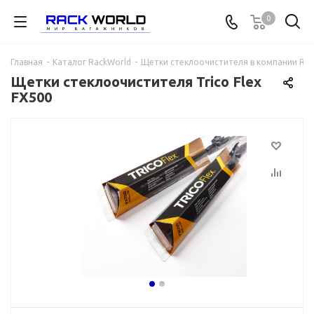
0
Главная
-
Каталог RackWorld
-
Щетки стеклоочистителя в компании Rac
Щетки стеклоочистителя Trico Flex
FX500