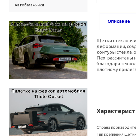
Автобагажники
Описание
Щетки стеклоочис
деформации, соз
контуры стекла, 
Flex рассчитаны 
благодаря техно
плотному прилега
Характерист
Страна производит
Тип крепления щетк