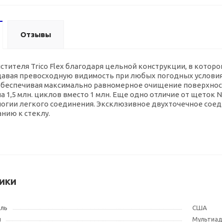
Отзывы
тителя Trico Flex благодаря цельной конструкции, в кото
давая превосходную видимость при любых погодных услови
обеспечивая максимально равномерное очищение поверхности
на 1,5 млн. циклов вместо 1 млн. Еще одно отличие от щеток
логии легкого соединения. Эксклюзивное двухточечное сое
нию к стеклу.
ики
ель
США
и
Мультиа