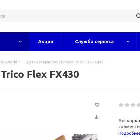
Акции
Служба сервиса
RackWorld
-
Щетки стеклоочистителя Trico Flex FX430
rico Flex FX430
Бескарка
совмести
типу кре
Подробне