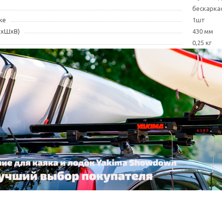
бескарка
ке
1шт
ДxШxВ)
430 мм
0,25 кг