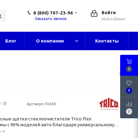
8 (800) 707-23-96
Войти
Заказать звонок
Мой кабинет
Блог
О компании
Контакты
0
0
Артикул:
FX430
0
сные щетки стеклоочистителя Trico Flex
мы с 96% моделей авто благодаря универсальному
пления.
е