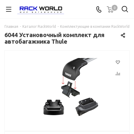
0
Главная
-
Каталог RackWorld
-
Комплектующие в компании RackWorld
-
6044 Установочный комплект для
автобагажника Thule