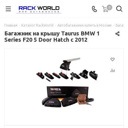
0
Главная
-
Каталог RackWorld
-
Автобагажники купить в Москве
-
Багажни
Багажник на крышу Taurus BMW 1
Series F20 5 Door Hatch с 2012