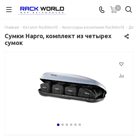
0
Главная
-
Каталог RackWorld
-
Аксессуары в компании RackWorld
-
Для 
Сумки Hapro, комплект из четырех
сумок