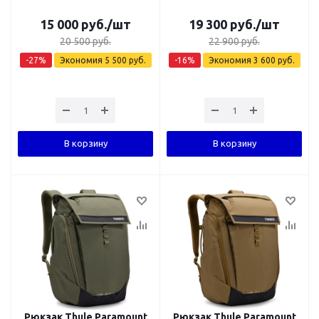
15 000
руб.
/шт
19 300
руб.
/шт
20 500
руб.
22 900
руб.
-
27
%
Экономия
5 500
руб.
-
16
%
Экономия
3 600
руб.
В корзину
В корзину
Рюкзак Thule Paramount
Рюкзак Thule Paramount