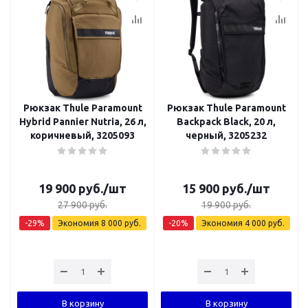
Рюкзак Thule Paramount
Рюкзак Thule Paramount
Hybrid Pannier Nutria, 26 л,
Backpack Black, 20 л,
коричневый, 3205093
черный, 3205232
19 900
руб.
/шт
15 900
руб.
/шт
27 900
руб.
19 900
руб.
-
29
%
Экономия
8 000
руб.
-
20
%
Экономия
4 000
руб.
В корзину
В корзину