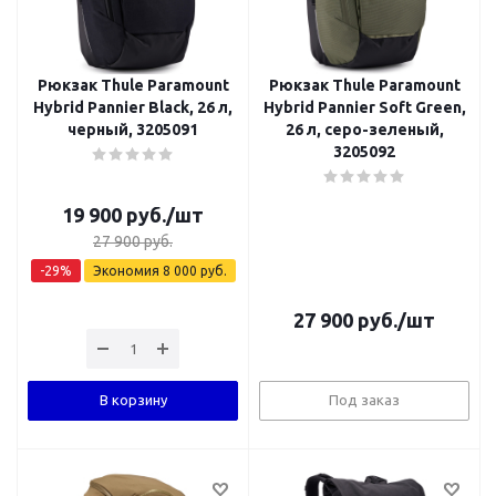
Рюкзак Thule Paramount
Рюкзак Thule Paramount
Hybrid Pannier Black, 26 л,
Hybrid Pannier Soft Green,
черный, 3205091
26 л, серо-зеленый,
3205092
19 900
руб.
/шт
27 900
руб.
-
29
%
Экономия
8 000
руб.
27 900
руб.
/шт
В корзину
Под заказ