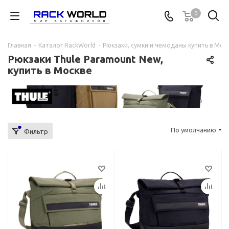
0
Главная
-
Каталог RackWorld
-
Рюкзаки, сумки и чемоданы купить в Мос
Рюкзаки Thule Paramount New,
купить в Москве
По умолчанию
Фильтр