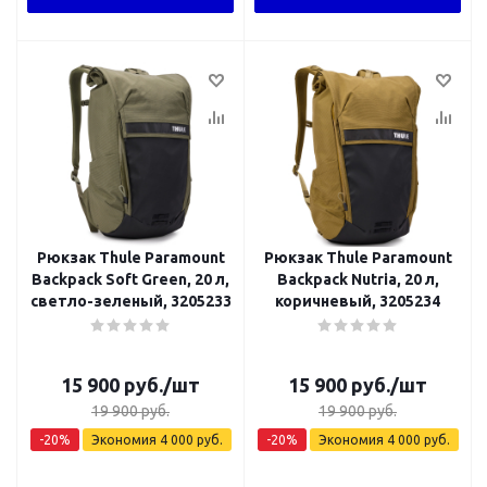
Рюкзак Thule Paramount
Рюкзак Thule Paramount
Backpack Soft Green, 20 л,
Backpack Nutria, 20 л,
светло-зеленый, 3205233
коричневый, 3205234
15 900
руб.
/шт
15 900
руб.
/шт
19 900
руб.
19 900
руб.
-
20
%
Экономия
4 000
руб.
-
20
%
Экономия
4 000
руб.