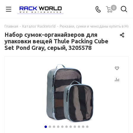
0
Главная
-
Каталог RackWorld
-
Рюкзаки, сумки и чемоданы купить в Мос
Набор сумок-органайзеров для
упаковки вещей Thule Packing Cube
Set Pond Gray, серый, 3205578