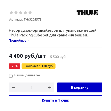
Артикул:
TH/3205578
Набор
сумок-органайзеров
для упаковки вещей
Thule Packing Cube Set для хранения вещей
и туристического снаряжения.
Подробнее
4 400
руб.
/шт
5 500
руб.
-
20
%
Экономия
1 100
руб.
Нашли дешевле?
В корзину
Купить в 1 клик