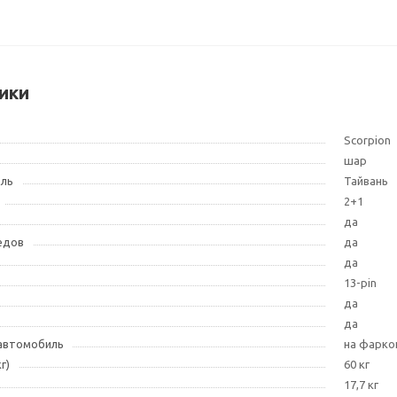
ики
Scorpion
шар
ель
Тайвань
2+1
да
едов
да
да
13-pin
да
да
 автомобиль
на фарко
г)
60 кг
17,7 кг