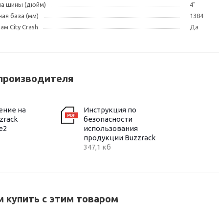
на шины (дюйм)
4"
ая база (мм)
1384
м City Crash
Да
производителя
ение на
Инструкция по
zrack
безопасности
e2
использования
продукции Buzzrack
347,1 кб
 купить с этим товаром