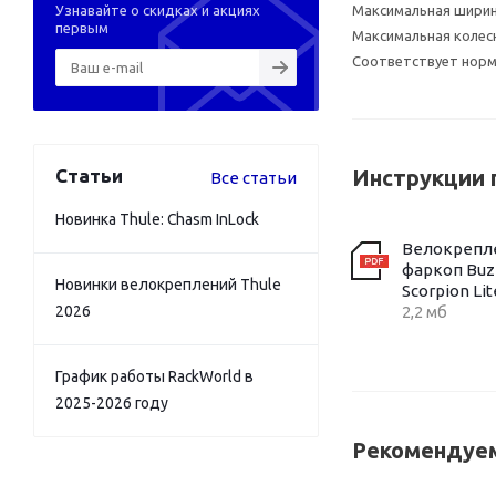
Узнавайте о скидках и акциях
Максимальная шири
первым
Максимальная колесн
Соответствует норма
Статьи
Инструкции 
Все статьи
Новинка Thule: Chasm InLock
Велокрепл
фаркоп Buz
Новинки велокреплений Thule
Scorpion Lit
2026
2,2 мб
График работы RackWorld в
2025-2026 году
Рекомендуем