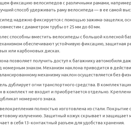
щем фиксацию велосипедов с различными рамами, например
лучший способ удерживать раму велосипеда — в ее самой выс
сипед надежно фиксируется с помощью
зажима-защелки
, о
овместим с диаметром трубы от 25 мм до 60 мм.
лес способны вместить велосипеды с большой колесной базо
еханизмом обеспечивают устойчивую фиксацию, защитная р
ых или карбоновых дисках.
она позволяет получить доступ к багажнику автомобиля да
д номерным знаком. Механизм наклона приводится в действи
алансированному механизму наклон осуществляется без физи
ель дублирует огни транспортного средства. В комплектац
н
в комплект не входит и приобретается отдельно. Креплен
дубликат номерного знака.
велокрепления полностью изготовлена ​​из стали. Покрытие 
етовому излучению. Защитный кожух скрывает и защищает м
чает в себя
13-контактный
разъем для удобства хранения.