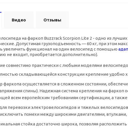
Видео
Отзывы
лосипеда на фаркоп Buzzrack Scorpion Lite 2 - одно из луч
еские. Допустимая грузоподъемность — 60 кг, при этом ма
ть увеличить функционал на один велосипед с помощью
адап
ию не входит, приобретается дополнительно).
е совместимо практически с любыми моделями велосипедов,
лностью складывающейся конструкции крепление удобно х
р фаркопа осуществляется в сложенном состоянии, обеспечив
 напряжения спины). Надежная система крепления на фаркоп о
щей всем европейским требованиям сертификации, а также н
для перевозки электровелосипедов и тяжелых велосипедов
бы исключить помехи между широкими двигателями, втулками,
икальная стойка достаточно широка, позволяя расположить