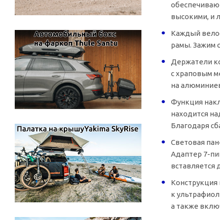
обеспечиваю
высокими, и 
Каждый вело
рамы. Зажим с
Держатели ко
с храповым м
на алюминиев
Функция накл
находится на
Благодаря сб
Световая пан
Адаптер
7-пи
вставляется 
Конструкция 
к ультрафиол
а также вклю