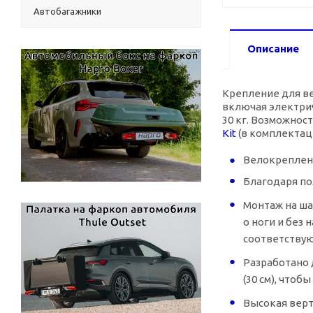
Автобагажники
Описание
Крепление для ве
включая электрич
30 кг. Возможнос
Kit
(в комплектац
Велокреплени
Благодаря по
Монтаж на ша
о ноги и без
соответствую
Разработано 
(30 см), что
Высокая верт