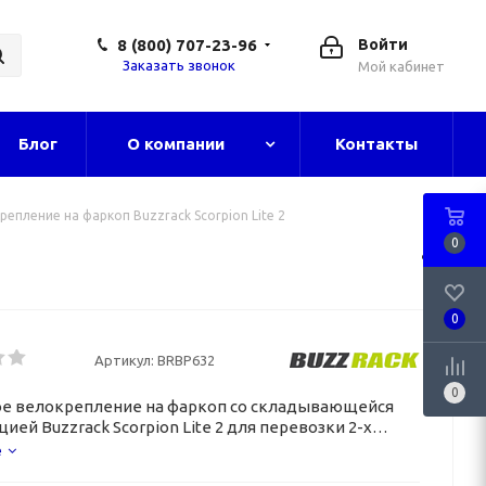
8 (800) 707-23-96
Войти
Заказать звонок
Мой кабинет
Блог
О компании
Контакты
репление на фаркоп Buzzrack Scorpion Lite 2
0
0
Артикул:
BRBP632
0
е велокрепление на фаркоп со складывающейся
ией Buzzrack Scorpion Lite 2 для перевозки
2-х
айков.
е