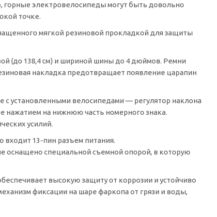
, горные электровелосипеды могут быть довольно
окой точке.
снащенного мягкой резиновой прокладкой для защиты
й (до 138,4 см) и шириной шины до 4 дюймов. Ремни
езиновая накладка предотвращает появление царапин
же с установленными велосипедами — регулятор наклона
е нажатием на нижнюю часть номерного знака.
ческих усилий.
ию входит
13-пин
разъем питания.
ие оснащено специальной съемной опорой, в которую
обеспечивает высокую защиту от коррозии и устойчиво
еханизм фиксации на шаре фаркопа от грязи и воды,