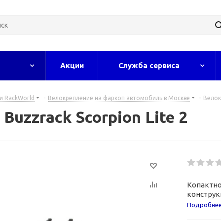
Акции
Служба сервиса
и RackWorld
-
Велокрепление на фаркоп автомобиль в Москве
-
Велок
uzzrack Scorpion Lite 2
Копактно
конструкц
электроб
Подробне