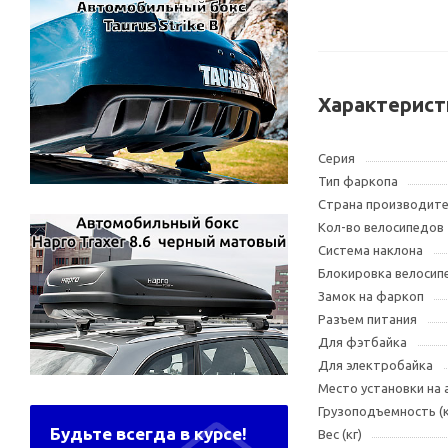
Характерист
Серия
Тип фаркопа
Страна производит
Кол-во велосипедов
Система наклона
Блокировка велосип
Замок на фаркоп
Разъем питания
Для фэтбайка
Для электробайка
Место установки на
Грузоподъемность (к
Будьте всегда в курсе!
Вес (кг)