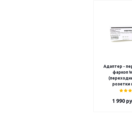
Адаптер - пе
фаркоп W
(переходни
розетки н
1 990
ру