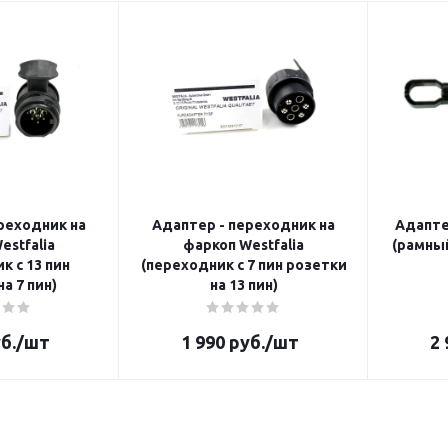
реходник на
Адаптер - переходник на
Адапте
estfalia
фаркоп Westfalia
(рамный
к с 13 пин
(переходник с 7 пин розетки
а 7 пин)
на 13 пин)
б.
/шт
1 990
руб.
/шт
2 