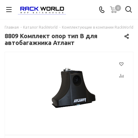
0
Главная
-
Каталог RackWorld
-
Комплектующие в компании RackWorld
-
8809 Комплект опор тип B для
автобагажника Атлант