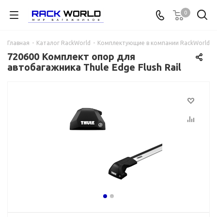
0
Главная
-
Каталог RackWorld
-
Комплектующие в компании RackWorld
-
720600 Комплект опор для
автобагажника Thule Edge Flush Rail