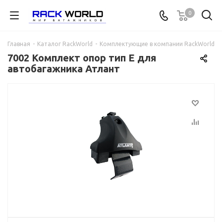
0
Главная
-
Каталог RackWorld
-
Комплектующие в компании RackWorld
-
7002 Комплект опор тип E для
автобагажника Атлант