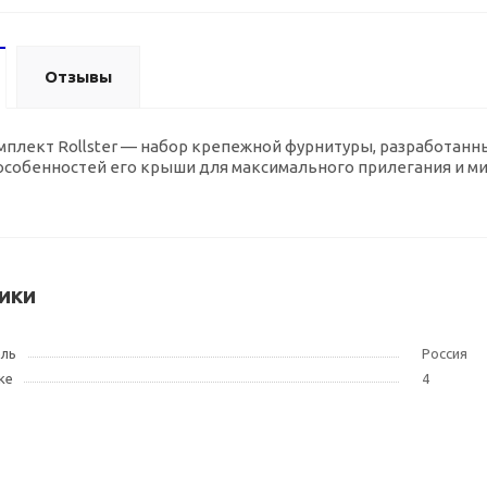
Отзывы
плект Rollster — набор крепежной фурнитуры, разработанн
собенностей его крыши для максимального прилегания и ми
ики
ель
Россия
ке
4