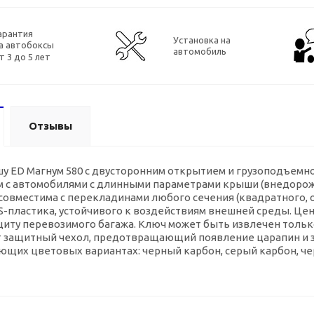
арантия
Установка на
а автобоксы
автомобиль
т 3 до 5 лет
Отзывы
у ED Магнум 580 с двусторонним открытием и грузоподъемно
м с автомобилями с длинными параметрами крыши (внедорож
совместима с перекладинами любого сечения (квадратного, 
S-пластика
, устойчивого к воздействиям внешней среды. Ц
иту перевозимого багажа. Ключ может быть извлечен только
т защитный чехол, предотвращающий появление царапин и 
ющих цветовых вариантах: черный карбон, серый карбон, че