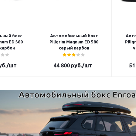
ьный бокс
Автомобильный бокс
Авт
gnum ED 580
Piligrim Magnum ED 580
Pili
карбон
серый карбон
ч
уб.
/шт
44 800
руб.
/шт
51