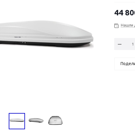
44 80
Нашли 
Подел