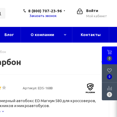
8 (800) 707-23-96
Войти
Заказать звонок
Мой кабинет
Блог
О компании
Контакты
рбон
0
арбон
0
Артикул:
ED5-168B
0
мерный автобокс ED Магнум 580 для кроссоверов,
ников и микроавтобусов.
е