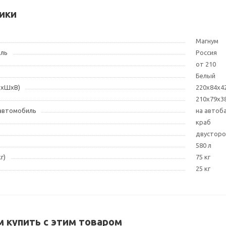
ики
Магнум
ель
Россия
от 210
Белый
ДxШxВ)
220х84х4
210х79х3
 автомобиль
на автоб
краб
двусторо
580 л
г)
75 кг
25 кг
 купить с этим товаром