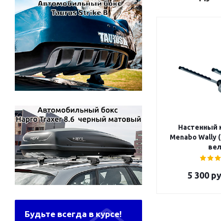
Настенный 
Menabo Wally 
вел
5 300
ру
Будьте всегда в курсе!