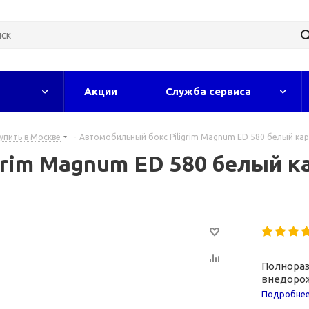
Акции
Служба сервиса
упить в Москве
-
Автомобильный бокс Piligrim Magnum ED 580 белый ка
grim Magnum ED 580 белый к
Полнораз
внедорож
Подробне