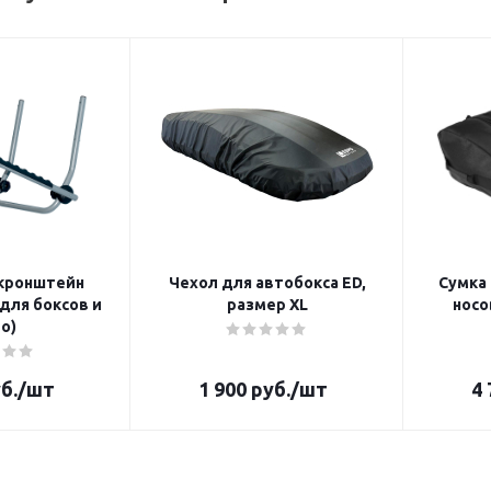
кронштейн
Чехол для автобокса ED,
Сумка 
(для боксов и
размер XL
носо
о)
б.
/шт
1 900
руб.
/шт
4 