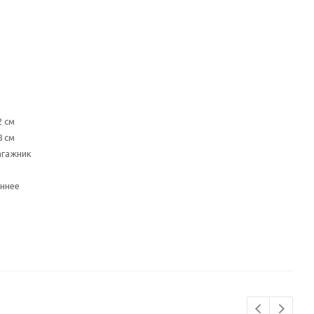
2 см
8 см
агажник
ннее