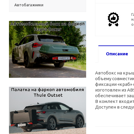
Автобагажники
Г
н
о
Описание
Автобокс на крыш
объему совмести
фиксации «краб» 
изготовлен из
AB
обеспечивает защ
В комлект входи
Доступен в следу