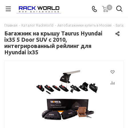
0
Главная
-
Каталог RackWorld
-
Автобагажники купить в Москве
-
Багажни
Багажник на крышу Taurus Hyundai
ix35 5 Door SUV с 2010,
интегрированный рейлинг для
Hyundai ix35