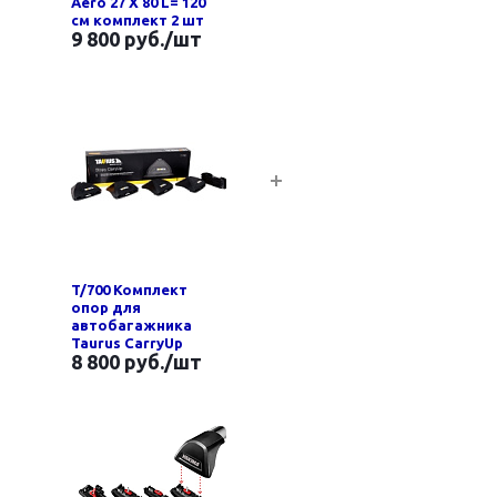
Aero 27 Х 80 L= 120
см комплект 2 шт
9 800 руб.
/шт
T/700 Комплект
опор для
автобагажника
Taurus CarryUp
8 800 руб.
/шт