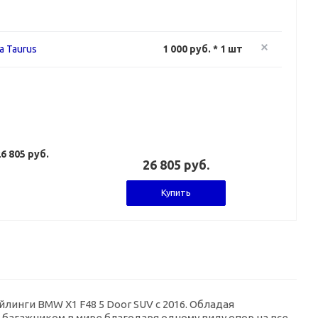
а Taurus
1 000 руб. * 1 шт
6 805 руб.
26 805 руб.
Купить
инги BMW X1 F48 5 Door SUV с 2016. Обладая
багажником в мире благодаря одному виду опор на все