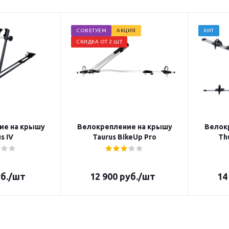
СОВЕТУЕМ
АКЦИЯ
ХИТ
СКИДКА ОТ 2 ШТ
ие на крышу
Велокрепление на крышу
Велок
s IV
Taurus BikeUp Pro
Th
б.
/шт
12 900
руб.
/шт
14