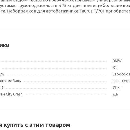
устимая грузоподъемность в 75 кг дает вам еще большие во
та. Набор замков для автобагажника Taurus T/701 приобрета
ики
BMW
X1
ель
Евросою
 автомобиль
на интег
г)
75 кг
м City Crash
Да
 купить с этим товаром