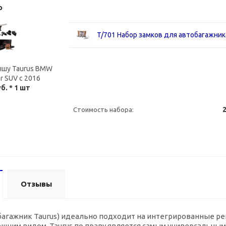
р
T/701 Набор замков для автобагажник
ышу Taurus BMW
r SUV с 2016
уб.
* 1 шт
2
Стоимость набора:
Отзывы
гажник Taurus) идеально подходит на интегрированные рейл
ним видом, Taurus по праву является самым универсальным 