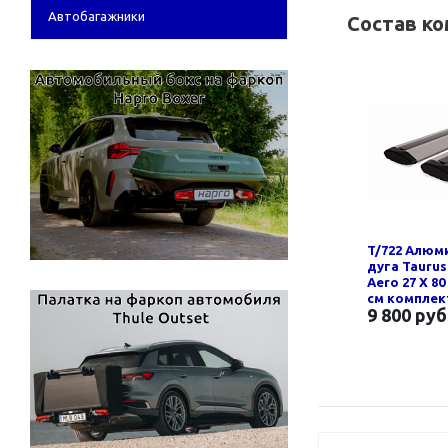
Автобагажники
Состав к
T/722 Алюм
дуга Taurus
Aero 27 Х 80
см компле
9 800 руб