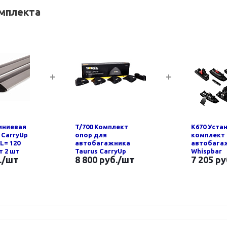
омплекта
иниевая
T/700 Комплект
K670 Уста
 CarryUp
опор для
комплект
 L= 120
автобагажника
автобага
кт 2 шт
Taurus CarryUp
Whispbar
.
/шт
8 800 руб.
/шт
7 205 ру