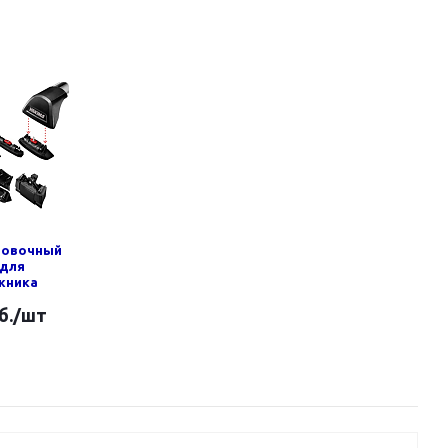
новочный
 для
жника
б.
/шт