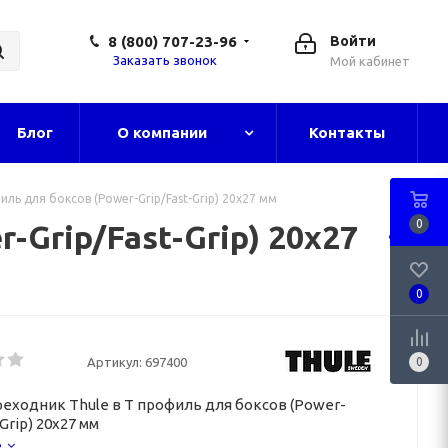
8 (800) 707-23-96
Войти
Заказать звонок
Мой кабинет
Блог
О компании
Контакты
иль для боксов (Power-Grip/Fast-Grip) 20х27 мм
0
-Grip/Fast-Grip) 20х27
0
Артикул:
697400
0
реходник Thule в Т профиль для боксов (Power-
-Grip) 20х27 мм
е