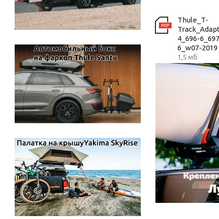
Thule_T-
Track_Adap
4_696-6_697
6_w07-2019
1,5 мб