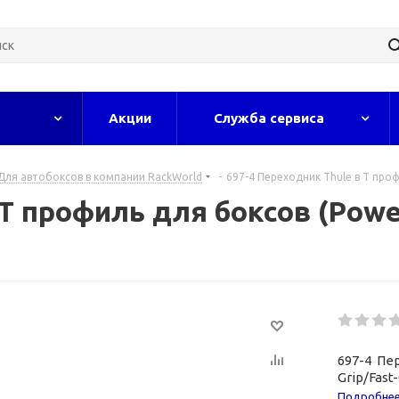
Акции
Служба сервиса
Для автобоксов в компании RackWorld
-
697-4 Переходник Thule в Т проф
Т профиль для боксов (Power
697-4 Пе
Grip/Fast
Подробне