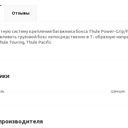
Отзывы
тную систему крепления багажника бокса Thule Power-Grip/Fa
авливать грузовой бокс непосредственно в Т- образную нап
le Touring, Thule Pacific
ики
ель
Швеция
производителя