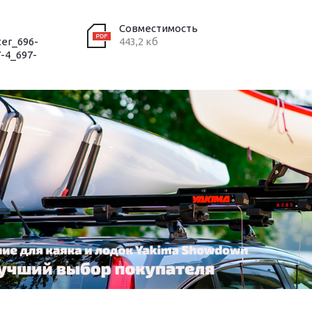
Совместимость
ter_696-
443,2 кб
-4_697-